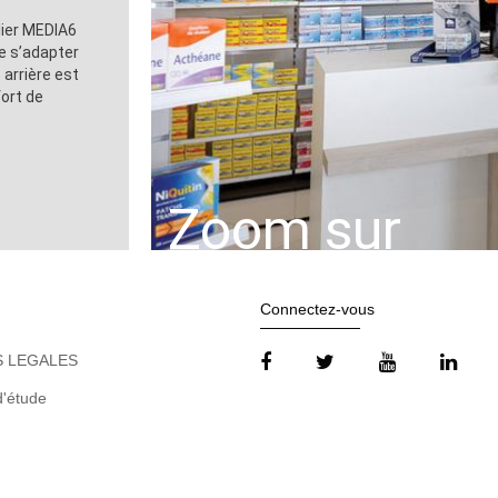
lier MEDIA6
de s’adapter
arrière est
fort de
Zoom sur
Connectez-vous
 LEGALES
'étude