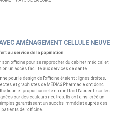
OINE – PAYS DE LA LOIRE
T AVEC AMÉNAGEMENT
CELLULE NEUVE
ert au service de la population
er son officine pour se rapprocher du cabinet médical et
lation un accès facilité aux services de santé.
e pour le design de l’officine étaient : lignes droites,
hitectes et graphistes de MEDIA6 Pharmacie ont donc
hétique et proportionnelle en mettant l’accent sur les
ignées par des couleurs neutres. Ils ont ainsi créé un
simples garantissant un succès immédiat auprès des
patients de l’officine.