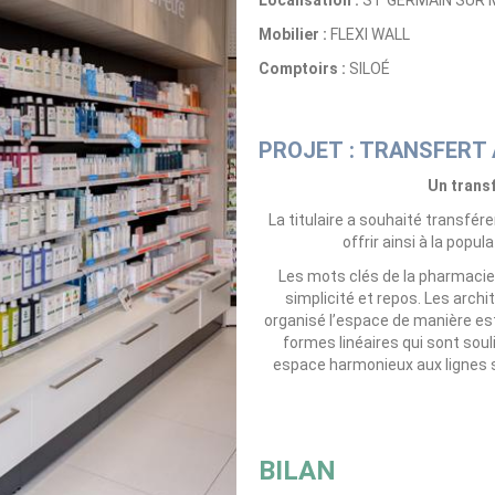
Localisation :
ST GERMAIN SUR M
Mobilier :
FLEXI WALL
Comptoirs :
SILOÉ
PROJET : TRANSFER
Un transf
La titulaire a souhaité transfér
offrir ainsi à la popu
Les mots clés de la pharmacienn
simplicité et repos. Les arc
organisé l’espace de manière est
formes linéaires qui sont soul
espace harmonieux aux lignes 
BILAN