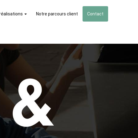
réalisations
Notre parcours client
Contact
Accueil
>
LABELS & CERTIFICATIONS